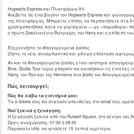
Hogwarts Express και Πλατφόρμα 9¾
Ανεβείτε σε ένα βαγόνι του Hogwarts Express και φωτογρα
της πλατφόρμας. Μπορείτε επίσης να περπατήσετε στα δι
χρησιμοποιήθηκε κατά τα γυρίσματα — με «παράθυρα» πο
η πρώτη Σοκολατένια Βάτραχος του Harry και η επίθεση των
Εξερευνήστε το Απαγορευμένο Δάσος
Ζήστε τη νέα, συναρπαστική και μόνιμη επέκταση αφιερω
Αν και το Απαγορευμένο Δάσος είναι αυστηρά απαγορευμένο
Bros. Studio Tour τώρα μπορούν να αγνοήσουν τις εντολές 
Harry, του Ron και της Hermione στα βάθη του Απαγορευμέν
Πώς λειτουργεί;
Πώς θα λάβω τα εισιτήριά μου;
Τα e-tickets σας θα σταλούν απευθείας στο email σας αμέ
Πού ξεκινά η ξενάγηση;
Η ξενάγηση ξεκινά από την Russell Square, στο κέντρο του Λ
Ώρες αναχώρησης: 07:30 ή 08:30
Παρακαλείσθε να φτάσετε 15 λεπτά νωρίτερα.