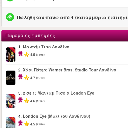
Πωλήθηκαν πάνω από 4 εκατομμύρια εισιτήρ
Παρόμοιες εμπειρίες
1.
Μαντάμ Τισό Λονδίνο
-25%
4.5
(1495)
2.
Χάρι Πότερ: Warner Bros. Studio Tour Λονδίνο
4.7
(1949)
3.
2 σε 1: Μαντάμ Τισό & London Eye
-40%
4.6
(1667)
4.
London Eye (Μάτι του Λονδίνου)
-25%
4.5
(2964)