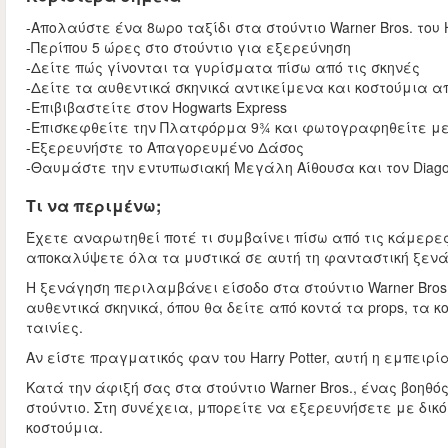
-Απολαύστε ένα 8ωρο ταξίδι στα στούντιο Warner Bros. του H
-Περίπου 5 ώρες στο στούντιο για εξερεύνηση
-Δείτε πώς γίνονται τα γυρίσματα πίσω από τις σκηνές
-Δείτε τα αυθεντικά σκηνικά αντικείμενα και κοστούμια απ
-Επιβιβαστείτε στον Hogwarts Express
-Επισκεφθείτε την Πλατφόρμα 9¾ και φωτογραφηθείτε με 
-Εξερευνήστε το Απαγορευμένο Δάσος
-Θαυμάστε την εντυπωσιακή Μεγάλη Αίθουσα και τον Diagon
Τι να περιμένω;
Έχετε αναρωτηθεί ποτέ τι συμβαίνει πίσω από τις κάμερες τ
αποκαλύψετε όλα τα μυστικά σε αυτή τη φανταστική ξενάγ
Η ξενάγηση περιλαμβάνει είσοδο στα στούντιο Warner Bros
αυθεντικά σκηνικά, όπου θα δείτε από κοντά τα props, τα 
ταινίες.
Αν είστε πραγματικός φαν του Harry Potter, αυτή η εμπειρί
Κατά την άφιξή σας στα στούντιο Warner Bros., ένας βοηθό
στούντιο. Στη συνέχεια, μπορείτε να εξερευνήσετε με δικ
κοστούμια.