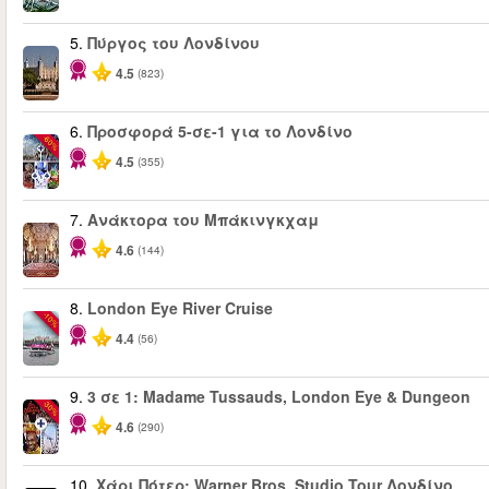
5.
Πύργος του Λονδίνου
4.5
(823)
6.
Προσφορά 5-σε-1 για το Λονδίνο
-60%
4.5
(355)
7.
Ανάκτορα του Μπάκινγκχαμ
4.6
(144)
8.
London Eye River Cruise
-10%
4.4
(56)
9.
3 σε 1: Madame Tussauds, London Eye & Dungeon
-30%
4.6
(290)
10.
Χάρι Πότερ: Warner Bros. Studio Tour Λονδίνο