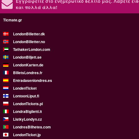
Εγγραφείτε στο ενημερωτικό δελτίο μας.
Λάβετε ειδ
και πολλά άλλα!
Ticmate.gr
LondonBilletter.dk
LondonBilletter.no
TathakerLondon.com
LondonBiljett.se
LondonKarten.de
BilletsLondres.fr
Entradasenlondres.es
LondenTicket
LontoonLiput.fi
LondonTickets.pl
LondraBiglietti.it
ListkyLondyn.cz
LondresBilhetes.com
LondonTicket.jp