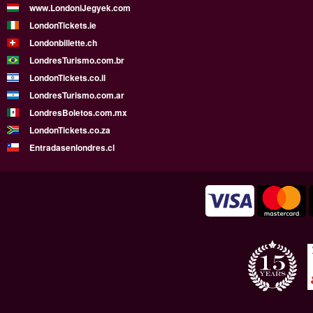
www.LondoniJegyek.com
LondonTickets.ie
Londonbillette.ch
LondresTurismo.com.br
LondonTickets.co.il
LondresTurismo.com.ar
LondresBoletos.com.mx
LondonTickets.co.za
Entradasenlondres.cl