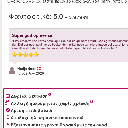
Όλους, αλλά αν είστε πραγματικός φαν του Harry Potter, α
Φανταστικό:
5.0
– 6
reviews
Super god oplevelse
"Blev afhentet ved vores hotel og turen der ud gik som smurt. Sød og imødekommende 
der. Det var godt at vi havde booket den forlængede tur, ellers havde det været for 
igen til hotel. Tidsplanen blev overholdt hele dagen. Alt i alt en fantastisk tur!"
Nadja ritter
Κυρ, 2 Αύγ 2026
Δωρεάν ακύρωση
Αλλαγή ημερομηνίας χωρίς χρέωση
Άμεση επιβεβαίωση
Αποδοχή ηλεκτρονικού κουπονιού
Εξοικονομήστε χρόνο: Παρακάμψτε την ουρά