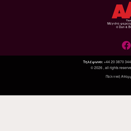
Μέγιστη φερεγ
© Dun & Br
Τηλέφωνο
:
+44 20 3870 34
© 2026
, all rights rese
Πολιτική Απορ