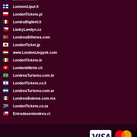
LontoonLiput.fi
LondonTickets.pl
LondraBiglietti.it
ListkyLondyn.cz
LondresBilhetes.com
LondonTicket.jp
www.LondoniJegyek.com
LondonTickets.ie
Londonbillette.ch
LondresTurismo.com.br
LondonTickets.co.il
LondresTurismo.com.ar
LondresBoletos.com.mx
LondonTickets.co.za
Entradasenlondres.cl