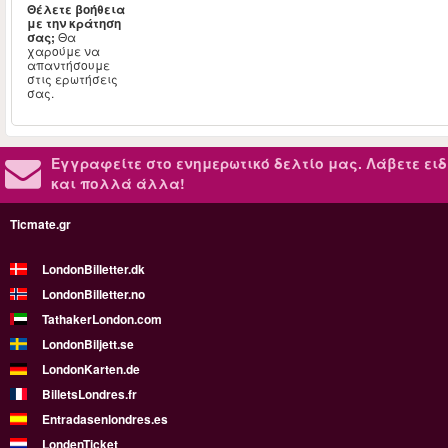
Θέλετε βοήθεια
με την κράτηση
σας;
Θα
χαρούμε να
απαντήσουμε
στις ερωτήσεις
σας.
Εγγραφείτε στο ενημερωτικό δελτίο μας.
Λάβετε ειδ
και πολλά άλλα!
Ticmate.gr
LondonBilletter.dk
LondonBilletter.no
TathakerLondon.com
LondonBiljett.se
LondonKarten.de
BilletsLondres.fr
Entradasenlondres.es
LondenTicket