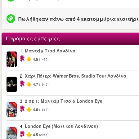
Πωλήθηκαν πάνω από 4 εκατομμύρια εισιτήρ
Παρόμοιες εμπειρίες
1.
Μαντάμ Τισό Λονδίνο
-25%
4.5
(1495)
2.
Χάρι Πότερ: Warner Bros. Studio Tour Λονδίνο
4.7
(1949)
3.
2 σε 1: Μαντάμ Τισό & London Eye
-40%
4.6
(1667)
4.
London Eye (Μάτι του Λονδίνου)
-25%
4.5
(2965)