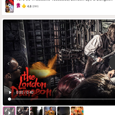
-30%
4.6
(290)