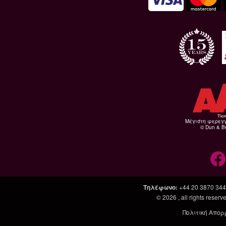
Μέγιστη φερεγ
© Dun & Br
Τηλέφωνο
:
+44 20 3870 34
© 2026
, all rights rese
Πολιτική Απορ