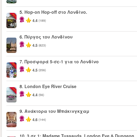
5.
Hop-on Hop-off στο Λονδίνο.
-40%
4.4
(189)
6.
Πύργος του Λονδίνου
4.5
(823)
7.
Προσφορά 5-σε-1 για το Λονδίνο
-60%
4.5
(356)
8.
London Eye River Cruise
-10%
4.4
(56)
9.
Ανάκτορα του Μπάκινγκχαμ
4.6
(144)
10.
3 σε 1: Madame Tussauds, London Eye & Dungeon