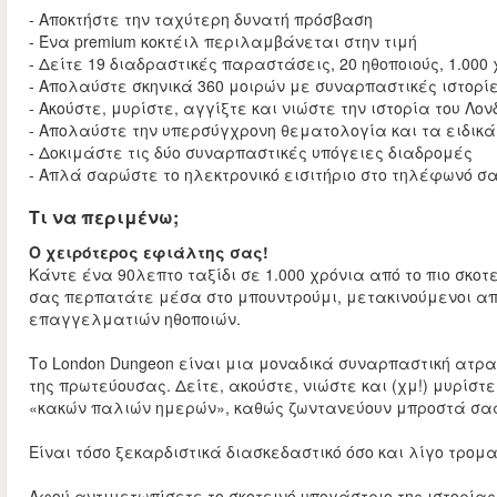
- Αποκτήστε την ταχύτερη δυνατή πρόσβαση
- Ένα premium κοκτέιλ περιλαμβάνεται στην τιμή
- Δείτε 19 διαδραστικές παραστάσεις, 20 ηθοποιούς, 1.000
- Απολαύστε σκηνικά 360 μοιρών με συναρπαστικές ιστορί
- Ακούστε, μυρίστε, αγγίξτε και νιώστε την ιστορία του Λον
- Απολαύστε την υπερσύγχρονη θεματολογία και τα ειδικ
- Δοκιμάστε τις δύο συναρπαστικές υπόγειες διαδρομές
- Απλά σαρώστε το ηλεκτρονικό εισιτήριο στο τηλέφωνό σ
Τι να περιμένω;
Ο χειρότερος εφιάλτης σας!
Κάντε ένα 90λεπτο ταξίδι σε 1.000 χρόνια από το πιο σκοτε
σας περπατάτε μέσα στο μπουντρούμι, μετακινούμενοι α
επαγγελματιών ηθοποιών.
Το London Dungeon είναι μια μοναδικά συναρπαστική ατραξ
της πρωτεύουσας. Δείτε, ακούστε, νιώστε και (χμ!) μυρίσ
«κακών παλιών ημερών», καθώς ζωντανεύουν μπροστά σας
Είναι τόσο ξεκαρδιστικά διασκεδαστικό όσο και λίγο τρομα
Αφού αντιμετωπίσετε το σκοτεινό υπογάστριο της ιστορίας 