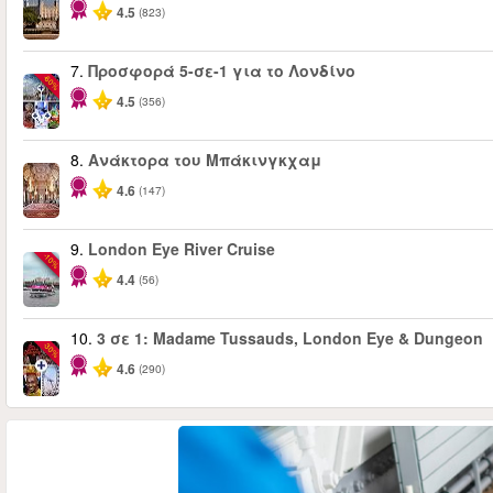
4.5
(823)
7.
Προσφορά 5-σε-1 για το Λονδίνο
-60%
4.5
(356)
8.
Ανάκτορα του Μπάκινγκχαμ
4.6
(147)
9.
London Eye River Cruise
-10%
4.4
(56)
10.
3 σε 1: Madame Tussauds, London Eye & Dungeon
-30%
4.6
(290)