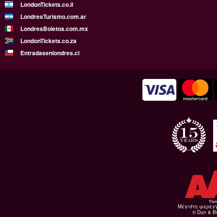
LondonTickets.co.il
LondresTurismo.com.ar
LondresBoletos.com.mx
LondonTickets.co.za
Entradasenlondres.cl
Μέγιστη φερεγ
© Dun & Br