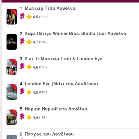
1.
Μαντάμ Τισό Λονδίνο
-25%
4.5
(1496)
2.
Χάρι Πότερ: Warner Bros. Studio Tour Λονδίνο
4.7
(1949)
3.
2 σε 1: Μαντάμ Τισό & London Eye
-40%
4.6
(1667)
4.
London Eye (Μάτι του Λονδίνου)
-25%
4.5
(2967)
5.
Hop-on Hop-off στο Λονδίνο.
-40%
4.4
(189)
6.
Πύργος του Λονδίνου