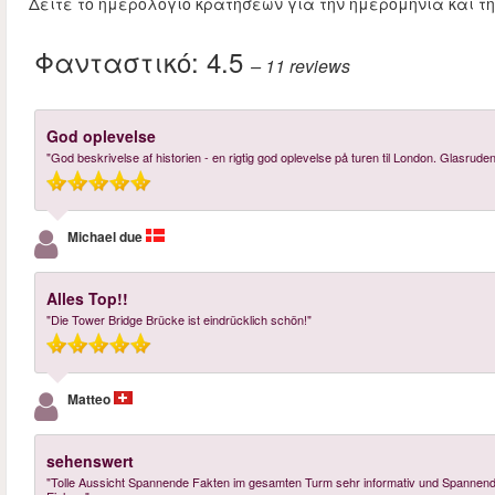
Δείτε το ημερολόγιο κρατήσεων για την ημερομηνία και τ
Φανταστικό:
4.5
– 11
reviews
God oplevelse
"God beskrivelse af historien - en rigtig god oplevelse på turen til London. Glasru
Michael due
Alles Top!!
"Die Tower Bridge Brücke ist eindrücklich schön!"
Matteo
sehenswert
"Tolle Aussicht Spannende Fakten im gesamten Turm sehr informativ und Spannend g