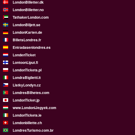
LondonBilletter.dk
LondonBilletter.no
TathakerLondon.com
LondonBiljett.se
LondonKarten.de
BilletsLondres.fr
Entradasenlondres.es
LondenTicket
LontoonLiput.fi
LondonTickets.pl
LondraBiglietti.it
ListkyLondyn.cz
LondresBilhetes.com
LondonTicket.jp
www.LondoniJegyek.com
LondonTickets.ie
Londonbillette.ch
LondresTurismo.com.br