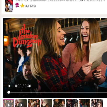
-30%
4.6
(290)