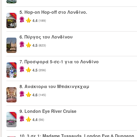
5.
Hop-on Hop-off στο Λονδίνο.
-40%
4.4
(189)
6.
Πύργος του Λονδίνου
4.5
(823)
7.
Προσφορά 5-σε-1 για το Λονδίνο
-60%
4.5
(356)
8.
Ανάκτορα του Μπάκινγκχαμ
4.6
(145)
9.
London Eye River Cruise
-10%
4.4
(56)
10.
3 σε 1: Madame Tussauds, London Eye & Dungeon