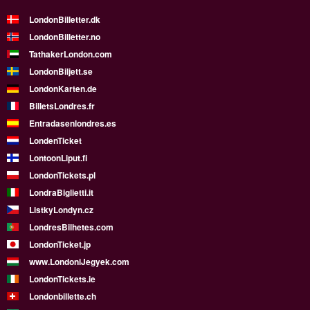
LondonBilletter.dk
LondonBilletter.no
TathakerLondon.com
LondonBiljett.se
LondonKarten.de
BilletsLondres.fr
Entradasenlondres.es
LondenTicket
LontoonLiput.fi
LondonTickets.pl
LondraBiglietti.it
ListkyLondyn.cz
LondresBilhetes.com
LondonTicket.jp
www.LondoniJegyek.com
LondonTickets.ie
Londonbillette.ch