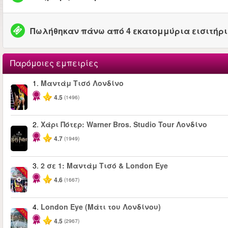
Πωλήθηκαν πάνω από 4 εκατομμύρια εισιτήρ
Παρόμοιες εμπειρίες
1.
Μαντάμ Τισό Λονδίνο
-25%
4.5
(1496)
2.
Χάρι Πότερ: Warner Bros. Studio Tour Λονδίνο
4.7
(1949)
3.
2 σε 1: Μαντάμ Τισό & London Eye
-40%
4.6
(1667)
4.
London Eye (Μάτι του Λονδίνου)
-25%
4.5
(2967)