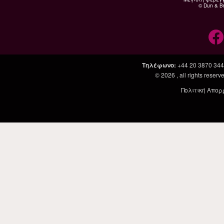
© Dun & Br
Τηλέφωνο
:
+44 20 3870 34
© 2026
, all rights rese
Πολιτική Απορ