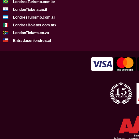
LondresTurismo.com.br
LondonTickets.co.il
LondresTurismo.com.ar
LondresBoletos.com.mx
LondonTickets.co.za
Entradasenlondres.cl
Μέγιστη φερεγ