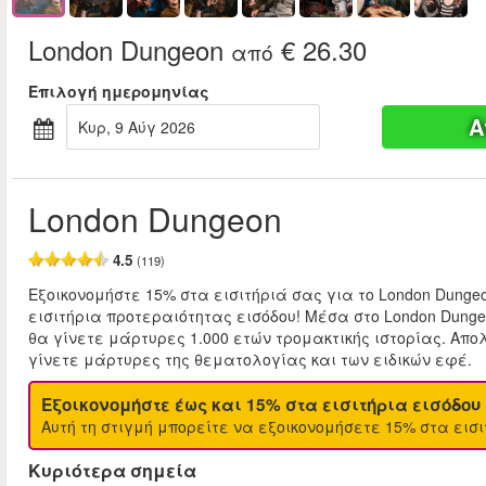
London Dungeon
€ 26.30
από
Επιλογή ημερομηνίας
Α
Κυρ, 9 Αύγ 2026
London Dungeon
4.5
(119)
Εξοικονομήστε 15% στα εισιτήριά σας για το London Dunge
εισιτήρια προτεραιότητας εισόδου! Μέσα στο London Dunge
θα γίνετε μάρτυρες 1.000 ετών τρομακτικής ιστορίας. Απο
γίνετε μάρτυρες της θεματολογίας και των ειδικών εφέ.
Εξοικονομήστε έως και 15% στα εισιτήρια εισόδου
Αυτή τη στιγμή μπορείτε να εξοικονομήσετε 15% στα εισι
Κυριότερα σημεία