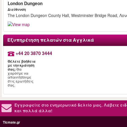
London Dungeon
Διεύθυνση
The London Dungeon County Hall, Westminster Bridge Road, Λο
Εξυπηρέτηση πελατών στα Αγγλικά
+44 20 3870 3444
Θέλετε βοήθεια
με την κράτηση
σας;
Θα
χαρούμε να
απαντήσουμε
στις ερωτήσεις
σας.
Εγγραφείτε στο ενημερωτικό δελτίο μας.
Λάβετε ειδ
και πολλά άλλα!
Ticmate.gr