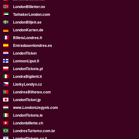
LondonBilletter.no
TathakerLondon.com
LondonBiljett.se
LondonKarten.de
BilletsLondres.fr
Entradasenlondres.es
LondenTicket
LontoonLiput.fi
LondonTickets.pl
LondraBiglietti.it
ListkyLondyn.cz
LondresBilhetes.com
LondonTicket.jp
www.LondoniJegyek.com
LondonTickets.ie
Londonbillette.ch
LondresTurismo.com.br
LondonTickets.co.il