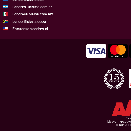
LondresTurismo.com.ar
LondresBoletos.com.mx
LondonTickets.co.za
Entradasenlondres.cl
Μέγιστη φερεγ
© Dun & Br