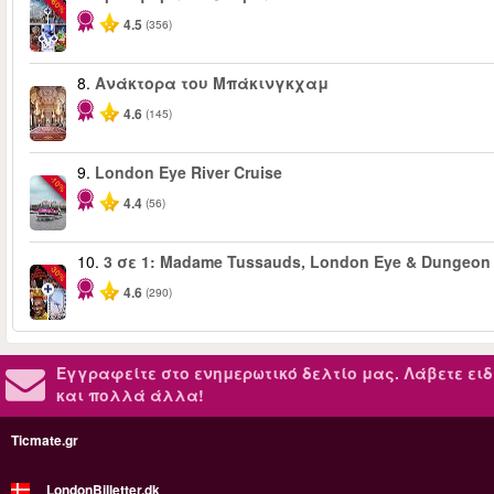
-60%
4.5
(356)
8.
Ανάκτορα του Μπάκινγκχαμ
4.6
(145)
9.
London Eye River Cruise
-10%
4.4
(56)
10.
3 σε 1: Madame Tussauds, London Eye & Dungeon
-30%
4.6
(290)
Εγγραφείτε στο ενημερωτικό δελτίο μας.
Λάβετε ειδ
και πολλά άλλα!
Ticmate.gr
LondonBilletter.dk