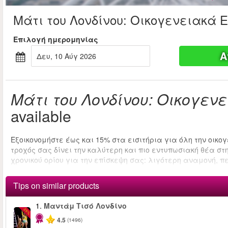
Μάτι του Λονδίνου: Οικογενειακά Ε
Επιλογή ημερομηνίας
Α
Δευ, 10 Αύγ 2026
Μάτι του Λονδίνου: Οικογεν
available
Εξοικονομήστε έως και 15% στα εισιτήρια για όλη την οικογ
τροχός σας δίνει την καλύτερη και πιο εντυπωσιακή θέα στ
χρονικού ορίου για την επίσκεψη σας: λιγότερη αναμονή, 
Tips on similar products
1.
Μαντάμ Τισό Λονδίνο
-25%
4.5
(1496)