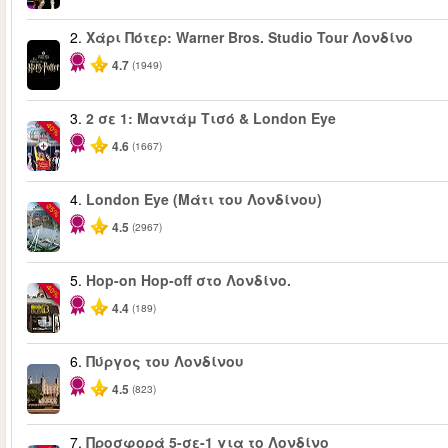
2.
Χάρι Πότερ: Warner Bros. Studio Tour Λονδίνο
4.7
(1949)
3.
2 σε 1: Μαντάμ Τισό & London Eye
-40%
4.6
(1667)
4.
London Eye (Μάτι του Λονδίνου)
-25%
4.5
(2967)
5.
Hop-on Hop-off στο Λονδίνο.
-40%
4.4
(189)
6.
Πύργος του Λονδίνου
4.5
(823)
7.
Προσφορά 5-σε-1 για το Λονδίνο