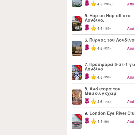
4.5
Από
(2967)
5.
Hop-on Hop-off στο
-40%
Λονδίνο.
4.4
Από
(189)
6.
Πύργος του Λονδίνο
4.5
Από
(823)
7.
Προσφορά 5-σε-1 γι
-60%
Λονδίνο
4.5
Από
(356)
8.
Ανάκτορα του
Μπάκινγκχαμ
4.6
Από
(145)
9.
London Eye River Cru
-10%
4.4
Από
(56)