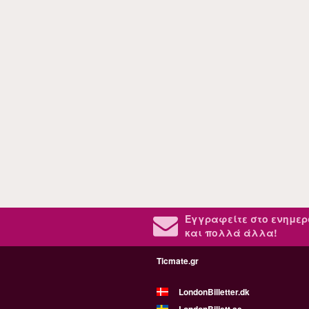
Εγγραφείτε στο ενημερ
και πολλά άλλα!
Ticmate.gr
LondonBilletter.dk