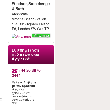
Windsor, Stonehenge
& Bath
Διεύθυνση
Victoria Coach Station,
164 Buckingham Palace
Rd, London SW1W 9TP
View map
Εξυπηρέτηση
πελατών στα
Αγγλικά
+44 20 3870
3444
Θέλετε βοήθεια
με την κράτηση
σας;
Θα
χαρούμε να
απαντήσουμε
τά
στις ερωτήσεις
σας.