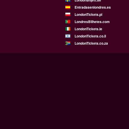
LondonBiljett.se
Entradasenlondres.es
LondonTickets.pl
LondresBilhetes.com
LondonTickets.ie
LondonTickets.co.il
LondonTickets.co.za