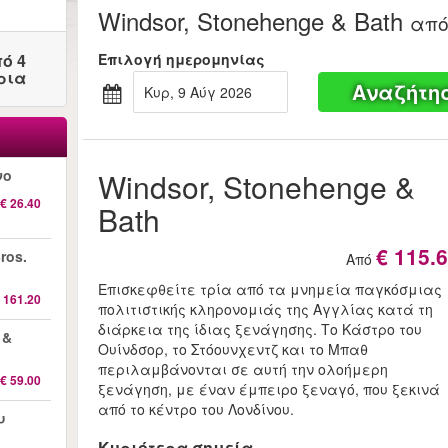
Windsor, Stonehenge & Bath
απ
ό 4
Επιλογή ημερομηνίας
ρια
Αναζήτη
Κυρ, 9 Αύγ 2026
νο
Windsor, Stonehenge &
€ 26.40
Bath
€ 115.
ros.
Από
Επισκεφθείτε τρία από τα μνημεία παγκόσμιας
 161.20
πολιτιστικής κληρονομιάς της Αγγλίας κατά τη
διάρκεια της ίδιας ξενάγησης. Το Κάστρο του
 &
Ουίνδσορ, το Στόουνχεντζ και το Μπαθ
περιλαμβάνονται σε αυτή την ολοήμερη
€ 59.00
ξενάγηση, με έναν έμπειρο ξεναγό, που ξεκινά
από το κέντρο του Λονδίνου.
υ
Κυριότερα σημεία