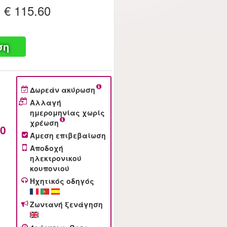
€ 115.60
ό
ση
Δωρεάν ακύρωση
Αλλαγή
ημερομηνίας χωρίς
χρέωση
60
Άμεση επιβεβαίωση
Αποδοχή
ηλεκτρονικού
κουπονιού
Ηχητικός οδηγός
Ζωντανή ξενάγηση