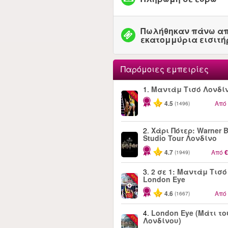
Πωλήθηκαν πάνω απ
εκατομμύρια εισιτή
Παρόμοιες εμπειρίες
1.
Μαντάμ Τισό Λονδί
-25%
4.5
Από
(1496)
2.
Χάρι Πότερ: Warner B
Studio Tour Λονδίνο
4.7
Από
€
(1949)
3.
2 σε 1: Μαντάμ Τισό
-40%
London Eye
4.6
Από
(1667)
4.
London Eye (Μάτι το
-25%
Λονδίνου)