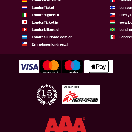
LondonKarten.de
Billets
LondenTicket
Lontoon
LondraBiglietti.it
Listky
LondonTicket.jp
www.Lo
Londonbillette.ch
Londre
LondresTurismo.com.ar
Londre
Entradasenlondres.cl
WE SUPPORT