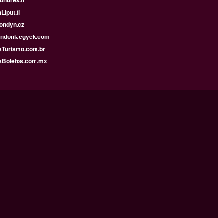
Londres.fr
Liput.fi
Londyn.cz
ndoniJegyek.com
sTurismo.com.br
sBoletos.com.mx