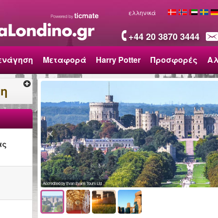
ελληνικά
+44 20 3870 3444
ενάγηση
Μεταφορά
Harry Potter
Προσφορές
Α
ση
ας
Accredited by Evan Evans Tours Ltd