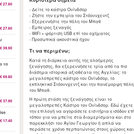
€ 27.60
- Δείτε το κάστρο Ουίνδσορ
- Ζήστε την εμπειρία του Στόουνχεντζ
- Εξερευνήστε την πόλη του Μπαθ
- Έμπειρος ξεναγός
€ 27.60
- WiFi + φόρτιση USB επί του οχήματος
- Προσωπικά ακουστικά ήχου
υ
€ 39.90
Τι να περιμένω;
Κατά τη διάρκεια αυτής της ολοήμερης
α το
ξενάγησης, θα εξερευνήσετε τρία από τα πιο
διάσημα ιστορικά αξιοθέατα της Αγγλίας: το
€ 69.80
μεγαλοπρεπές κάστρο του Ουίνδσορ, το
εκπληκτικό Στόουνχεντζ και την πανέμορφη πόλη
του Μπαθ.
Η πρώτη στάση της ξενάγησης είναι το
€ 37.90
μεγαλοπρεπές Κάστρο του Ουίνδσορ. Εδώ έχετε
την επιλογή να αγοράσετε εισιτήρια εισόδου επ
ise
τόπου για να μπείτε στα διαμερίσματα και στο
€ 17.40
παρεκκλήσι του Αγίου Γεωργίου ή απλά να
περάσετε χρόνο περπατώντας στους χώρους και