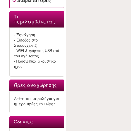
Διάρκεια
:
Ώρες
Τι
περιλαμβάνεται;
- Ξενάγηση
- Είσοδος στο
Στόουνχεντζ
- WiFi & φόρτιση USB επί
του οχήματος
- Προσωπικά ακουστικά
ήχου
Ώρες αναχώρησης
Δείτε το ημερολόγιο για
ημερομηνίες και ώρες.
ί
Οδηγίες