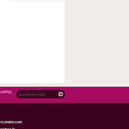
πτωσης
erLondon.com