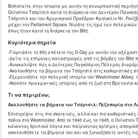
Βυθιστείτε στην ιστορία με αυτήν τη συναρπαστική περιήγ
Ουίνστον Τσόρτσιλ κατά τη διάρκεια του Δευτέρου Παγκοσ
Τσόρτσιλ και του Αμερικανού Προέδρου Φράνκλιν Ντ. Ρούζ
μέχρι την Parliament Square. Νιώστε τις ηχώ των πολεμικώ
όπως ήταν κατά τη διάρκεια του Blitz.
Κυριότερα σημεία
-Γιορτάστε τη 80η επέτειο της D-Day με αυτήν την αξέχασ
-Δείτε τις επίμονες καταστροφές από τις βόμβες του Blitz
-Ανακαλύψτε πώς ο Δεύτερος Παγκόσμιος Πόλεμος διαμόρ
-Ακολουθήστε τα βήματα του Τσόρτσιλ στις καθοριστικές 
-Εξερευνήστε την πολεμική ιστορία του Westminster Abbey, το
-Ακούστε πραγματικές ιστορίες από τη ζωή στη Βρετανία κ
Τι να περιμένω;
Ακολουθήστε τα βήματα του Τσόρτσιλ: Πεζοπορία στο Λ
Επιστρέψτε στις πιο σκοτεινές, αλλά και πιο καθοριστικές
πόδια στο Westminster. Από το 1940 έως το 1945, ο Ουίνστ
κάνοντας θρυλικά λόγια και παίρνοντας κρίσιμες αποφάσ
ακολουθήσετε τα βήματά του και να ξαναζήσετε αυτές τις