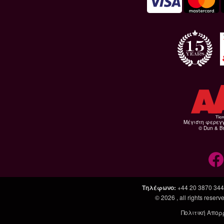
Μέγιστη φερεγ
© Dun & Br
Τηλέφωνο
:
+44 20 3870 34
© 2026
, all rights rese
Πολιτική Απορ