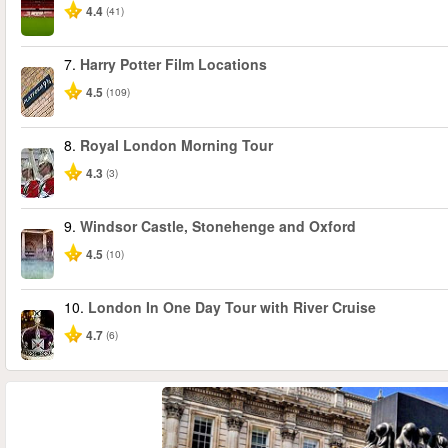
4.4
(41)
7.
Harry Potter Film Locations
4.5
(109)
8.
Royal London Morning Tour
4.3
(3)
9.
Windsor Castle, Stonehenge and Oxford
4.5
(10)
10.
London In One Day Tour with River Cruise
4.7
(6)