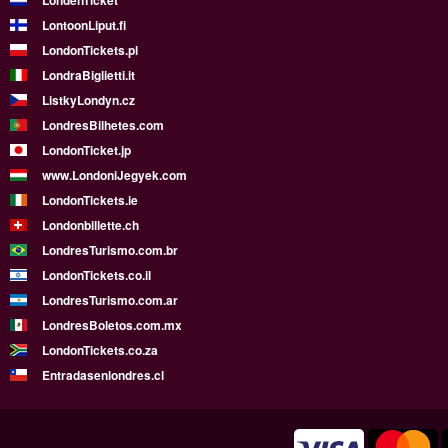
LondenTicket
LontoonLiput.fi
LondonTickets.pl
LondraBiglietti.it
ListkyLondyn.cz
LondresBilhetes.com
LondonTicket.jp
www.LondoniJegyek.com
LondonTickets.ie
Londonbillette.ch
LondresTurismo.com.br
LondonTickets.co.il
LondresTurismo.com.ar
LondresBoletos.com.mx
LondonTickets.co.za
Entradasenlondres.cl