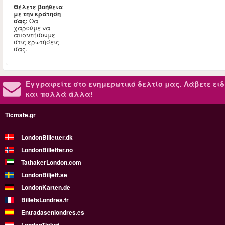
Θέλετε βοήθεια
με την κράτηση
σας;
Θα
χαρούμε να
απαντήσουμε
στις ερωτήσεις
σας.
Εγγραφείτε στο ενημερωτικό δελτίο μας.
Λάβετε ειδ
και πολλά άλλα!
Ticmate.gr
LondonBilletter.dk
LondonBilletter.no
TathakerLondon.com
LondonBiljett.se
LondonKarten.de
BilletsLondres.fr
Entradasenlondres.es