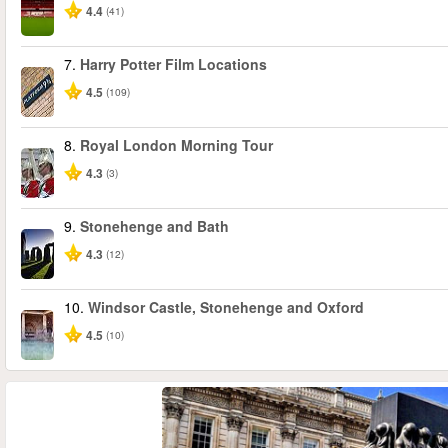
4.4
(41)
7.
Harry Potter Film Locations
4.5
(109)
8.
Royal London Morning Tour
4.3
(3)
9.
Stonehenge and Bath
4.3
(12)
10.
Windsor Castle, Stonehenge and Oxford
4.5
(10)