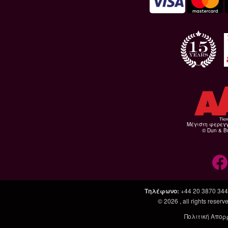
Μέγιστη φερεγ
© Dun & Br
Τηλέφωνο
:
+44 20 3870 34
© 2026
, all rights rese
Πολιτική Απορ