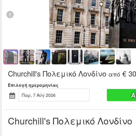
Churchill's Πολεμικό Λονδίνο
€ 30
από
Επιλογή ημερομηνίας
Α
Παρ, 7 Αύγ 2026
Churchill's Πολεμικό Λονδίνο