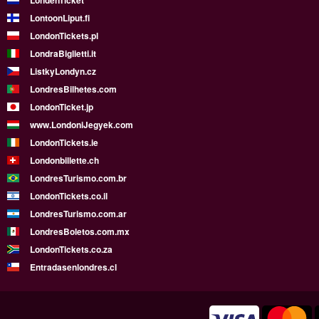
LondenTicket
LontoonLiput.fi
LondonTickets.pl
LondraBiglietti.it
ListkyLondyn.cz
LondresBilhetes.com
LondonTicket.jp
www.LondoniJegyek.com
LondonTickets.ie
Londonbillette.ch
LondresTurismo.com.br
LondonTickets.co.il
LondresTurismo.com.ar
LondresBoletos.com.mx
LondonTickets.co.za
Entradasenlondres.cl