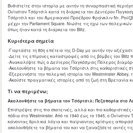
Βυθιστείτε στην ιστορία με αυτήν τη συναρπαστική περιήγ
Ουίνστον Τσόρτσιλ κατά τη διάρκεια του Δευτέρου Παγκοσ
Τσόρτσιλ και του Αμερικανού Προέδρου Φράνκλιν Ντ. Ρούζ
μέχρι την Parliament Square. Νιώστε τις ηχώ των πολεμικώ
όπως ήταν κατά τη διάρκεια του Blitz.
Κυριότερα σημεία
-Γιορτάστε τη 80η επέτειο της D-Day με αυτήν την αξέχασ
-Δείτε τις επίμονες καταστροφές από τις βόμβες του Blitz
-Ανακαλύψτε πώς ο Δεύτερος Παγκόσμιος Πόλεμος διαμόρ
-Ακολουθήστε τα βήματα του Τσόρτσιλ στις καθοριστικές 
-Εξερευνήστε την πολεμική ιστορία του Westminster Abbey, το
-Ακούστε πραγματικές ιστορίες από τη ζωή στη Βρετανία κ
Τι να περιμένω;
Ακολουθήστε τα βήματα του Τσόρτσιλ: Πεζοπορία στο Λ
Επιστρέψτε στις πιο σκοτεινές, αλλά και πιο καθοριστικές
πόδια στο Westminster. Από το 1940 έως το 1945, ο Ουίνστ
κάνοντας θρυλικά λόγια και παίρνοντας κρίσιμες αποφάσ
ακολουθήσετε τα βήματά του και να ξαναζήσετε αυτές τις